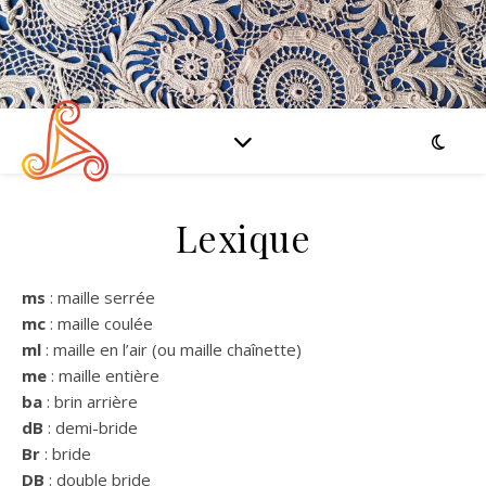
Lexique
ms
: maille serrée
mc
: maille coulée
ml
: maille en l’air (ou maille chaînette)
me
: maille entière
ba
: brin arrière
dB
: demi-bride
Br
: bride
DB
: double bride